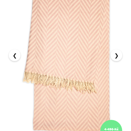
❮
❯
4 490 Kč