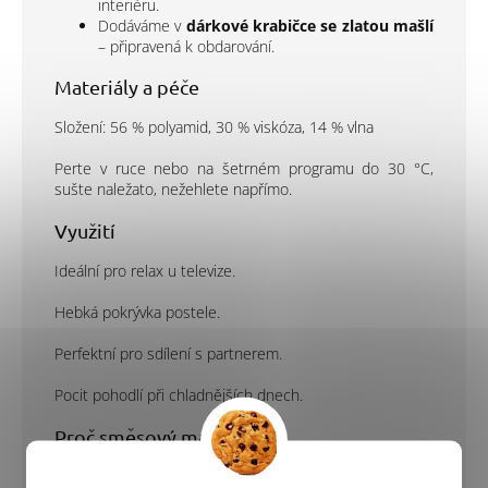
interiéru.
Dodáváme v
dárkové krabičce se zlatou mašlí
– připravená k obdarování.
Materiály a péče
Složení: 56 % polyamid, 30 % viskóza, 14 % vlna
Perte v ruce nebo na šetrném programu do 30 °C,
sušte naležato, nežehlete napřímo.
Využití
Ideální pro relax u televize.
Hebká pokrývka postele.
Perfektní pro sdílení s partnerem.
Pocit pohodlí při chladnějších dnech.
Proč směsový materiál?
Směsové materiály spojují hebkost, hřejivost a