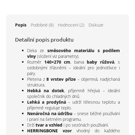
Popis
Podobné (8)
Hodnocení (2)
Diskuze
Detailní popis produktu
Deka ze
směsového materiálu s podílem
vlny
(složení viz parametry).
Rozměr
140×270 cm
, barva
baby růžová
, s
ozdobnými třásněmi – ideální pro jednotlivce i
páry.
Pletena z
8 vrstev příze
– objemná, nadýchaná
struktura.
Hebká na dotek
, příjemně hřejivá – ideální
společník do chladných dnů.
Lehká a prodyšná
– udrží tělesnou teplotu a
příjemně reguluje teplo.
Nenáročná na údržbu
– snese běžné používání
i praní na šetrném programu.
Drží
tvar a vzhled
i po sezónách používání.
HERRINGBONE vzor
vhodný do každého