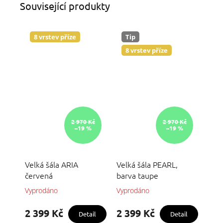
Související produkty
8 vrstev příze
Tip
8 vrstev příze
2 970 Kč
2 970 Kč
–19 %
–19 %
Velká šála ARIA
Velká šála PEARL,
červená
barva taupe
Vyprodáno
Vyprodáno
Průměrné
hodnocení
produktu
2 399 Kč
2 399 Kč
Detail
Detail
je