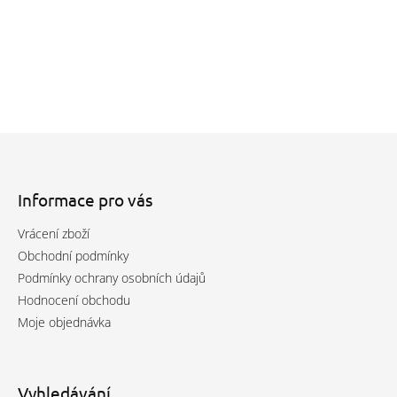
5,0
z
5
hvězdiček.
Z
á
p
a
Informace pro vás
t
Vrácení zboží
í
Obchodní podmínky
Podmínky ochrany osobních údajů
Hodnocení obchodu
Moje objednávka
Vyhledávání