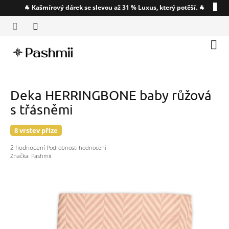
Přejít
🐐 Kašmírový dárek se slevou až 31 % Luxus, který potěší. 🐐
CZK
na
obsah
Náku
koší
Deka HERRINGBONE baby růžová
s třásněmi
8 vrstev příze
Průměrné
2 hodnocení
Podrobnosti hodnocení
hodnocení
Značka:
Pashmii
produktu
je
5,0
z
5
hvězdiček.