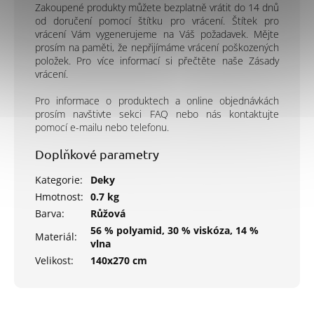
Zakoupené produkty můžete bezplatně vrátit do 14 dnů
od doručení pomocí štítku pro vrácení. Štítek pro
vrácení Vám vygenerujeme na Váš požadavek. Mějte
prosím na paměti, že nepřijímáme vrácení poškozených
položek. Pro více informací si přečtěte naše Zásady
vrácení.
Pro informace o produktech a online objednávkách
prosím navštivte sekci FAQ nebo nás kontaktujte
pomocí e-mailu nebo telefonu.
Doplňkové parametry
Kategorie
:
Deky
Hmotnost
:
0.7 kg
Barva
:
Růžová
56 % polyamid, 30 % viskóza, 14 %
Materiál
:
vlna
Velikost
:
140x270 cm