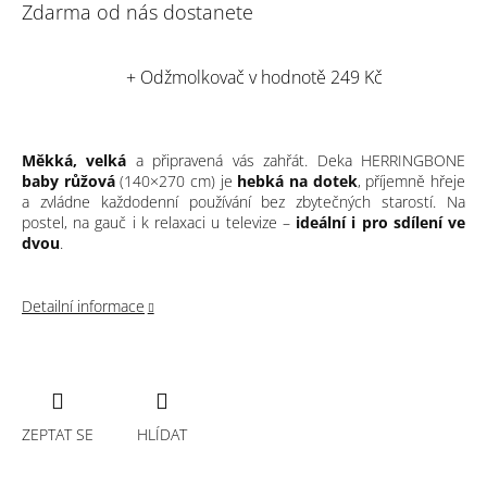
Zdarma od nás dostanete
+ Odžmolkovač
v hodnotě 249 Kč
Měkká, velká
a připravená vás zahřát. Deka HERRINGBONE
baby růžová
(140×270 cm) je
hebká na dotek
, příjemně hřeje
a zvládne každodenní používání bez zbytečných starostí. Na
postel, na gauč i k relaxaci u televize –
ideální i pro sdílení ve
dvou
.
Detailní informace
ZEPTAT SE
HLÍDAT