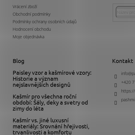
t
Vrácení zboží
í
Obchodní podmínky
Podmínky ochrany osobních údajů
Hodnocení obchodu
Moje objednávka
Blog
Kontakt
Paisley vzor a kašmírové vzory:
info
@
p
Historie a význam
+420 7
nejslavnějších designů
https:
Kašmír pro všechna roční
pashmii
období: Šály, deky a svetry od
zimy do léta
Kašmír vs. jiné luxusní
materiály: Srovnání hřejivosti,
trvanlivosti a komfortu