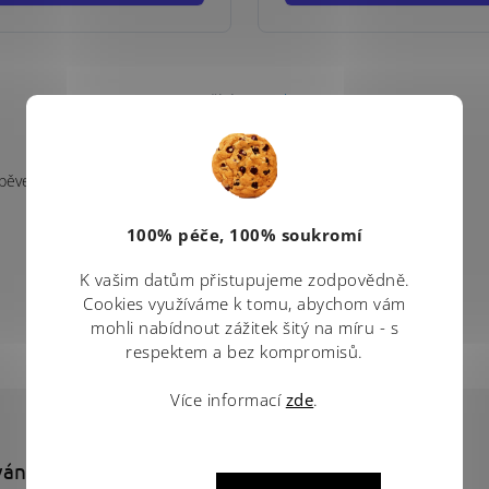
Používáme
Retino
pěvek k této položce.
100% péče, 100% soukromí
K vašim datům přistupujeme zodpovědně.
Cookies využíváme k tomu, abychom vám
mohli nabídnout zážitek šitý na míru - s
respektem a bez kompromisů.
Více informací
zde
.
vání