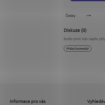
Diskuze (0)
Buďte první, kdo napíše přís
Přidat komentář
Z
á
p
a
Informace pro vás
Vyhledá