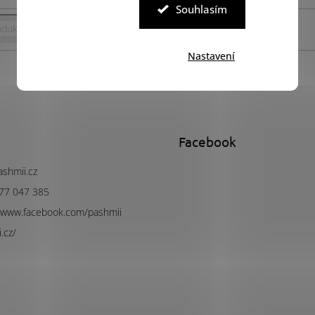
Souhlasím
Hledat
Nastavení
Facebook
ashmii.cz
77 047 385
//www.facebook.com/pashmii
.cz/