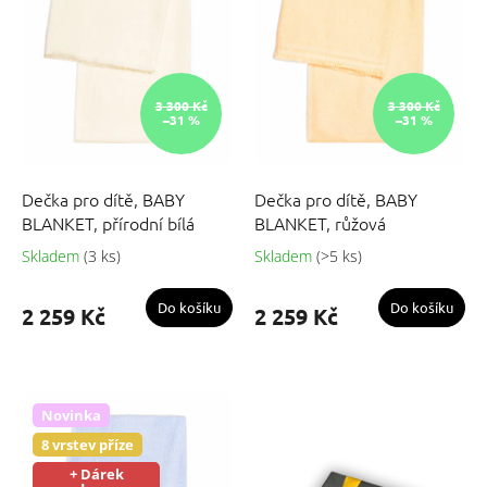
ů
d
u
k
t
3 300 Kč
3 300 Kč
ů
–31 %
–31 %
Dečka pro dítě, BABY
Dečka pro dítě, BABY
BLANKET, přírodní bílá
BLANKET, růžová
Skladem
(3 ks)
Skladem
(>5 ks)
Do košíku
Do košíku
2 259 Kč
2 259 Kč
Novinka
8 vrstev příze
+ Dárek