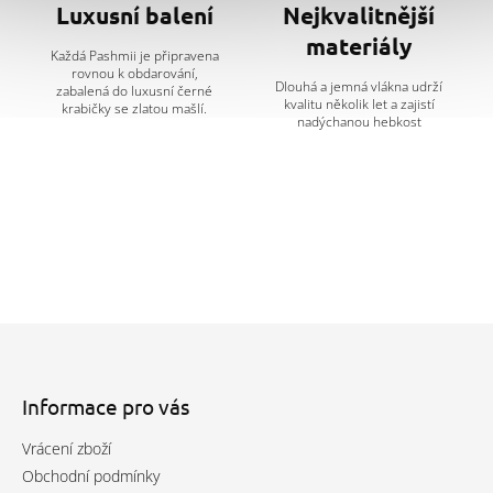
Luxusní balení
Nejkvalitnější
materiály
Každá Pashmii je připravena
rovnou k obdarování,
Dlouhá a jemná vlákna udrží
zabalená do luxusní černé
kvalitu několik let a zajistí
krabičky se zlatou mašlí.
nadýchanou hebkost
Z
á
p
a
Informace pro vás
t
Vrácení zboží
í
Obchodní podmínky