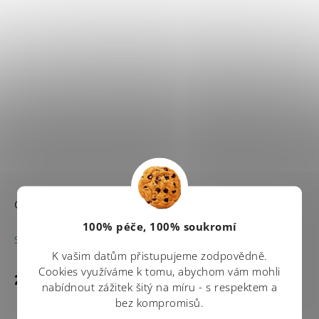
Odžmolkovač
100% péče, 100% soukromí
Skladem
(>5 ks)
Průměrné
K vašim datům přistupujeme zodpovědně.
hodnocení
produktu
Cookies využíváme k tomu, abychom vám mohli
Do košíku
249 Kč
je
nabídnout zážitek šitý na míru - s respektem a
5,0
bez kompromisů.
z