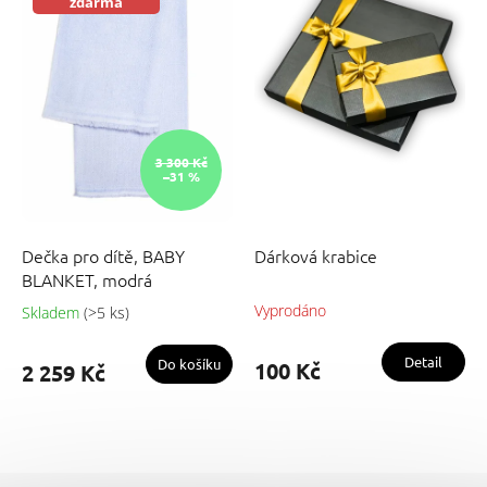
zdarma
3 300 Kč
–31 %
Dečka pro dítě, BABY
Dárková krabice
BLANKET, modrá
Vyprodáno
Skladem
(>5 ks)
Detail
Do košíku
100 Kč
2 259 Kč