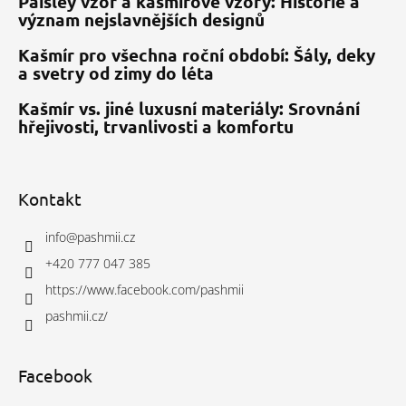
Paisley vzor a kašmírové vzory: Historie a
význam nejslavnějších designů
Kašmír pro všechna roční období: Šály, deky
a svetry od zimy do léta
Kašmír vs. jiné luxusní materiály: Srovnání
hřejivosti, trvanlivosti a komfortu
Kontakt
info
@
pashmii.cz
+420 777 047 385
https://www.facebook.com/pashmii
pashmii.cz/
Facebook