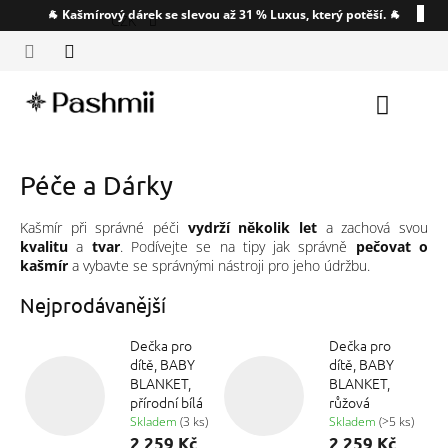
Přejít
🐐 Kašmírový dárek se slevou až 31 % Luxus, který potěší. 🐐
CZK
na
obsah
Nákupn
košík
Péče a Dárky
Kašmír při správné péči
vydrží několik let
a zachová svou
kvalitu
a
tvar
. Podívejte se na tipy jak správně
pečovat o
kašmír
a vybavte se správnými nástroji pro jeho údržbu.
Nejprodávanější
Dečka pro
Dečka pro
dítě, BABY
dítě, BABY
BLANKET,
BLANKET,
přírodní bílá
růžová
Skladem
(3 ks)
Skladem
(>5 ks)
2 259 Kč
2 259 Kč