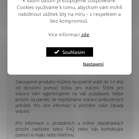
K vašim datům přistupujeme zodpovědně.
luxusu
a
exkluzivity
. Vhodný přímo k obdarování.
Cookies využíváme k tomu, abychom vám mohli
nabídnout zážitek šitý na míru - s respektem a
bez kompromisů.
Více informací
zde
.
Souhlasím
Doprava, výměna a vrácení
Nastavení
Stav zásilky je možné si ověřit pomocí sledovacího čísla
poskytnutého e-mailem.
Zakoupené produkty můžete bezplatně vrátit do 14 dnů
od doručení pomocí štítku pro vrácení. Štítek pro
vrácení Vám vygenerujeme na Váš požadavek. Mějte
prosím na paměti, že nepřijímáme vrácení poškozených
položek. Pro více informací si přečtěte naše Zásady
vrácení.
Pro informace o produktech a online objednávkách
prosím navštivte sekci FAQ nebo nás kontaktujte
pomocí e-mailu nebo telefonu.