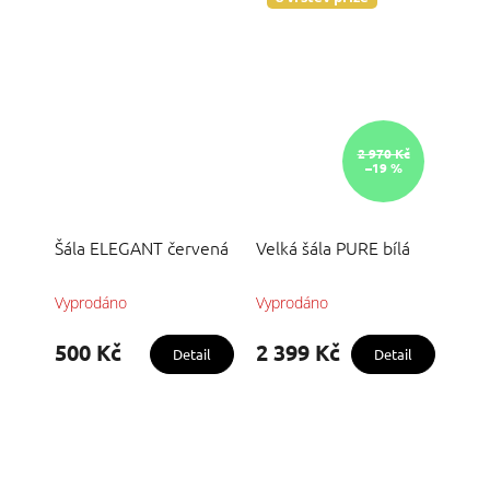
2 970 Kč
–19 %
Šála ELEGANT červená
Velká šála PURE bílá
Vyprodáno
Vyprodáno
Průměrné
hodnocení
produktu
500 Kč
2 399 Kč
Detail
Detail
je
5,0
z
5
hvězdiček.