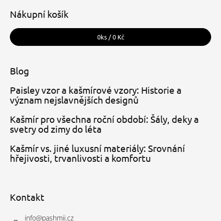
Nákupní košík
0
ks /
0 Kč
Blog
Paisley vzor a kašmírové vzory: Historie a
význam nejslavnějších designů
Kašmír pro všechna roční období: Šály, deky a
svetry od zimy do léta
Kašmír vs. jiné luxusní materiály: Srovnání
hřejivosti, trvanlivosti a komfortu
Kontakt
info
@
pashmii.cz