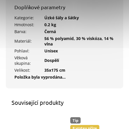
Doplňkové parametry
Kategorie
:
Úzké šály a šátky
Hmotnost
:
0.2 kg
Barva
:
Černá
56 % polyamid, 30 % viskóza, 14 %
Materiál
:
vlna
Pohlaví
:
Unisex
Věková
Dospělí
skupina
:
Velikost
:
35x175 cm
Položka byla vyprodána…
Související produkty
Tip
8 vrstev příze