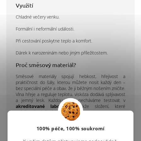
Využití
Chladné večery venku.
Formální i neformální události.
Při cestování poskytne teplo a komfort.
Dárek k narozeninám nebo jiným příležitostem.
Proč směsový materiál?
Směsové materiály spojují hebkost, hřejivost a
praktičnost do šály, kterou můžete nosit každý den –
bez speciální péče a obav, že ji běžným nošením zničíte.
Vlna hřeje a reguluje teplotu, viskóza dodává splývavost
a jemný lesk. Každou šarži necháváme testovat v
akreditované laboratoři
, takže složení, které
uvádíme, je složení, které dostanete.
Balení
100% péče, 100% soukromí
Exkluzivní obal v černé barvě, pro maximální pocit