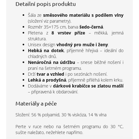
Detailní popis produktu
Šála ze
směsového materiálu s podílem vlny
(složení viz parametry).
Rozměr 35×175 cm, barva
šedo-černá
.
Pletena z
8 vrstev příze
– měkká, jemná
struktura.
Unisex design
vhodný pro muže i ženy
.
Hebká na dotek
, příjemně hřejivá – ideální do
chladných dnů.
Nenáročná na údržbu
– snese běžné nošení i
praní na šetrném programu.
Drží
tvar a vzhled
i po sezónách nošení.
Lehká a prodyšná
, příjemně přiléhá kolem krku.
Dodáváme v
dárkové krabičce se zlatou mašlí
– připravená k obdarování.
Materiály a péče
Složení: 56 % polyamid, 30 % viskóza, 14 % vlna
Perte v ruce nebo na šetrném programu do 30 °C,
sušte naležato, nežehlete napřímo.