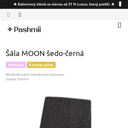
Přejít
🐐 Kašmírový dárek se slevou až 31 % Luxus, který potěší. 🐐
CZK
na
obsah
Náku
koší
Šála MOON šedo-černá
Novinka
8 vrstev příze
Průměrné
Neohodnoceno
Podrobnosti hodnocení
hodnocení
Značka:
Pashmii
produktu
je
0,0
z
5
hvězdiček.