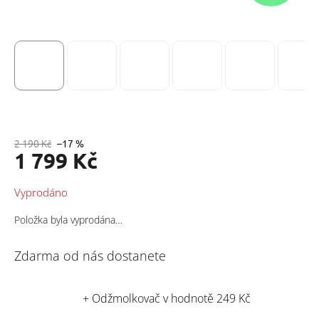
2 190 Kč
–17 %
1 799 Kč
Měrná
Vyprodáno
cena:
Položka byla vyprodána…
Zdarma od nás dostanete
+ Odžmolkovač
v hodnotě 249 Kč