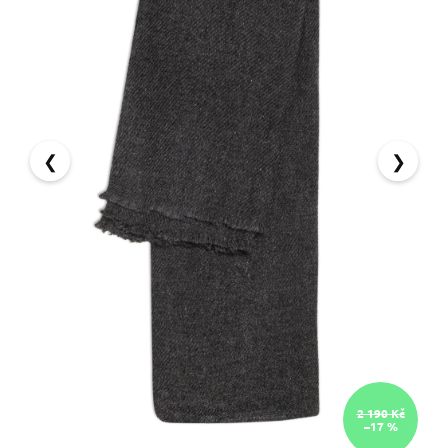
❮
❯
2 190 Kč
–17 %