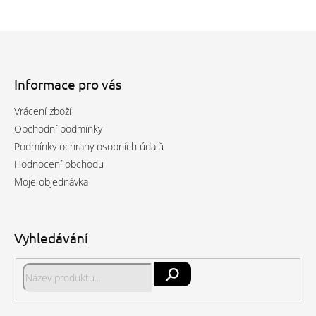
Z
á
p
a
Informace pro vás
t
Vrácení zboží
í
Obchodní podmínky
Podmínky ochrany osobních údajů
Hodnocení obchodu
Moje objednávka
Vyhledávání
Hledat