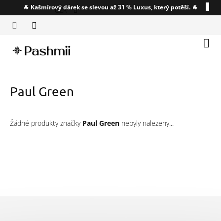
Přejít
🐐 Kašmírový dárek se slevou až 31 % Luxus, který potěší. 🐐
CZK
na
obsah
Náku
koší
Paul Green
Žádné produkty značky
Paul Green
nebyly nalezeny...
Z
á