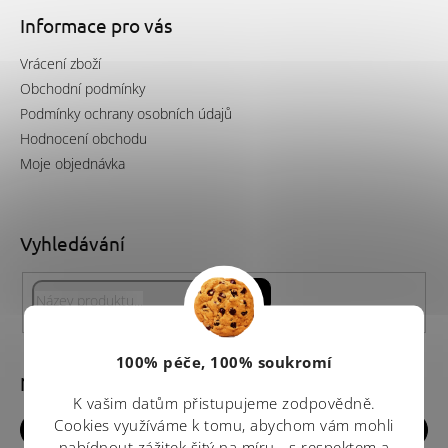
p
a
Informace pro vás
t
Vrácení zboží
í
Obchodní podmínky
Podmínky ochrany osobních údajů
Hodnocení obchodu
Moje objednávka
Vyhledávání
Hledat
100% péče, 100% soukromí
Nákupní košík
K vašim datům přistupujeme zodpovědně.
Cookies využíváme k tomu, abychom vám mohli
0
ks /
0 Kč
nabídnout zážitek šitý na míru - s respektem a