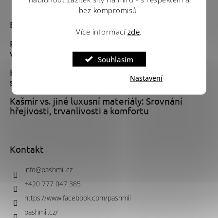
bez kompromisů.
Blog
Více informací
zde
.
Paisley vzor a kašmírové vzory: Historie a
význam nejslavnějších designů
Souhlasím
Kašmír pro všechna roční období: Šály, deky a
Nastavení
svetry od zimy do léta
Kašmír vs. jiné luxusní materiály: Srovnání
hřejivosti, trvanlivosti a komfortu
Kontakt
info
@
pashmii.cz
+420 777 047 385
https://www.facebook.com/pashmii
pashmii.cz/