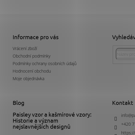
Z
á
p
a
Informace pro vás
Vyhledá
t
Vrácení zboží
í
Obchodní podmínky
Podmínky ochrany osobních údajů
Hodnocení obchodu
Moje objednávka
Blog
Kontakt
Paisley vzor a kašmírové vzory:
info
@
p
Historie a význam
+420 7
nejslavnějších designů
https: