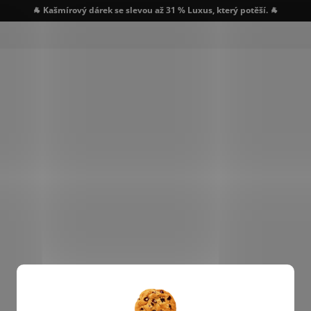
🐐 Kašmírový dárek se slevou až 31 % Luxus, který potěší. 🐐