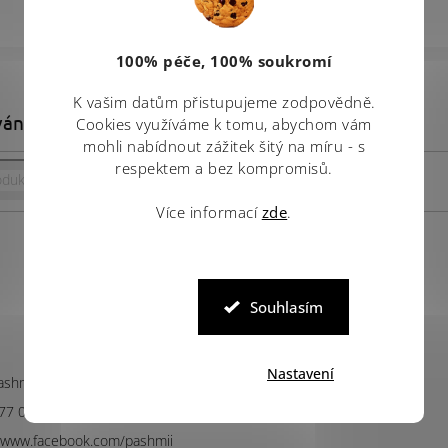
100% péče, 100% soukromí
K vašim datům přistupujeme zodpovědně.
vání
Cookies využíváme k tomu, abychom vám
mohli nabídnout zážitek šitý na míru - s
respektem a bez kompromisů.
Hledat
Více informací
zde
.
Souhlasím
Facebook
Nastavení
Pashmii
ashmii.cz
77 047 385
//www.facebook.com/pashmii