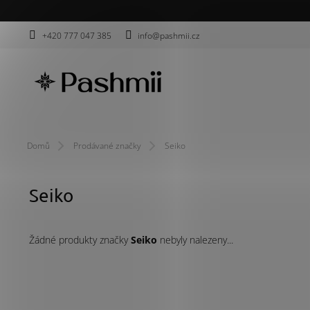
Přejít
na
obsah
+420 777 047 385
info@pashmii.cz
Domů
Prodávané značky
Seiko
Seiko
Žádné produkty značky
Seiko
nebyly nalezeny...