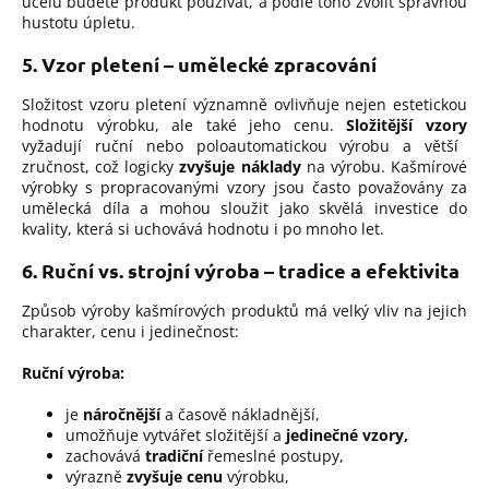
účelu budete produkt používat, a podle toho zvolit správnou
hustotu úpletu.
5. Vzor pletení – umělecké zpracování
Složitost vzoru pletení významně ovlivňuje nejen estetickou
hodnotu výrobku, ale také jeho cenu.
Složitější vzory
vyžadují ruční nebo poloautomatickou výrobu a větší
zručnost, což logicky
zvyšuje náklady
na výrobu.
Kašmírové
výrobky s propracovanými vzory jsou často považovány za
umělecká díla a mohou sloužit jako skvělá investice do
kvality, která si uchovává hodnotu i po mnoho let.
6. Ruční vs. strojní výroba – tradice a efektivita
Způsob výroby kašmírových produktů má velký vliv na jejich
charakter, cenu i jedinečnost:
Ruční výroba:
je
náročnější
a časově nákladnější,
umožňuje vytvářet složitější a
jedinečné vzory,
zachovává
tradiční
řemeslné postupy,
výrazně
zvyšuje cenu
výrobku,