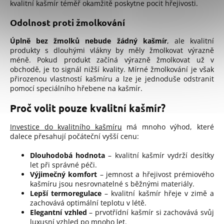
kvalitní kašmír téměř okamžitě poskytne pocit hřejivosti.
Odolnost proti žmolkování
Úplně bez žmolků nebude žádný kašmír
, ale kvalitní
produkty s dlouhými vlákny by měly žmolkovat výrazně
méně. Pokud produkt začíná výrazně žmolkovat už v
obchodě, je to signál nižší kvality.
Mírné žmolkování je však
přirozenou vlastností kašmíru a lze je jednoduše odstranit
pomocí
speciálního hřebene na kašmír
.
Proč volit pouze kvalitní kašmír?
Investice do kvalitního kašmíru
má mnoho výhod, které
dalece přesahují počáteční vyšší cenu:
Dlouhodobá hodnota
– kvalitní kašmír vydrží desítky
let při správné péči.
Výjimečný komfort
– jemnost a hřejivost prémiového
kašmíru jsou nesrovnatelné s běžnými materiály.
Lepší termoregulace
– kvalitní kašmír hřeje v zimě a
zachovává optimální teplotu v létě.
Elegantní vzhled
– prvotřídní kašmír si zachovává svůj
luxusní vzhled po mnoho let.