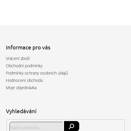
Z
á
p
a
Informace pro vás
t
Vrácení zboží
í
Obchodní podmínky
Podmínky ochrany osobních údajů
Hodnocení obchodu
Moje objednávka
Vyhledávání