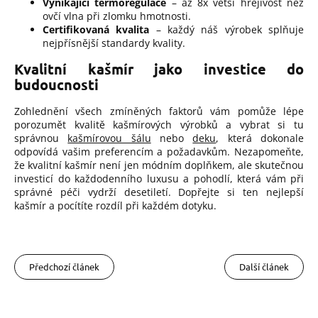
Vynikající termoregulace
– až 8x větší hřejivost než
ovčí vlna při zlomku hmotnosti.
Certifikovaná kvalita
– každý náš výrobek splňuje
nejpřísnější standardy kvality.
Kvalitní kašmír jako investice do
budoucnosti
Zohlednění všech zmíněných faktorů vám pomůže lépe
porozumět kvalitě kašmírových výrobků a vybrat si tu
správnou
kašmírovou šálu
nebo
deku
, která dokonale
odpovídá vašim preferencím a požadavkům.
Nezapomeňte,
že kvalitní kašmír není jen módním doplňkem, ale skutečnou
investicí do každodenního luxusu a pohodlí, která vám při
správné péči vydrží desetiletí. Dopřejte si ten nejlepší
kašmír a pocítíte rozdíl při každém dotyku.
Předchozí článek
Další článek