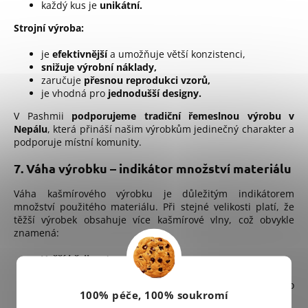
každý kus je
unikátní.
Strojní výroba:
je
efektivnější
a umožňuje větší konzistenci,
snižuje výrobní náklady,
zaručuje
přesnou reprodukci vzorů,
je vhodná pro
jednodušší designy.
V Pashmii
podporujeme tradiční řemeslnou výrobu v
Nepálu
, která přináší našim výrobkům jedinečný charakter a
podporuje místní komunity.
7. Váha výrobku – indikátor množství materiálu
Váha kašmírového výrobku je důležitým indikátorem
množství použitého materiálu. Při stejné velikosti platí, že
těžší výrobek obsahuje více kašmírové vlny, což obvykle
znamená:
Vyšší hřejivost
Větší odolnost
Vyšší cenu
(vzhledem k vyšší spotřebě drahého
100% péče, 100% soukromí
materiálu)