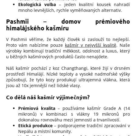
Ekologická volba
– jeden kvalitní kousek nahradí
mnoho levnějších, rychle vyměňovaných alternativ.
Pashmii – domov prémiového
himalájského kašmíru
V Pashmii věříme, že každý člověk si zaslouží to nejlepší.
Proto vám nabízíme pouze
kašmír v nejvyšší kvalitě
. Naše
výrobky kombinují tradiční měkkost, odolnost a luxus, který
u běžných kašmírových produktů často nenajdete.
Náš kašmír pochází z koz Changthangi, které žijí v drsném
prostředí Himalájí. Nízké teploty a vysoké nadmořské výšky
způsobují, že tyto kozy produkují ultrajemná vlákna, která
jsou až 10x jemnější než lidské vlasy.
Co dělá náš kašmír výjimečným?
Prémiová kvalita
– používáme kašmír Grade A (14
mikronů) v kombinaci s vlákny 19 mikronů pro
dokonalou rovnováhu mezi jemností a trvanlivostí.
Etická produkce
– podporujeme tradiční zpracování v
Nepálu a místní komunity.