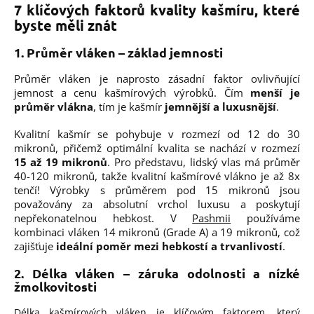
7 klíčových faktorů kvality kašmíru, které
byste měli znát
1. Průměr vláken – základ jemnosti
Průměr vláken je naprosto zásadní faktor ovlivňující
jemnost a cenu kašmírových výrobků. Čím
menší je
průměr vlákna
, tím je kašmír
jemnější a luxusnější
.
Kvalitní kašmír se pohybuje v rozmezí od 12 do 30
mikronů, přičemž optimální kvalita se nachází v rozmezí
15 až 19 mikronů
. Pro představu, lidský vlas má průměr
40-120 mikronů, takže kvalitní kašmírové vlákno je až 8x
tenčí!
Výrobky s průměrem pod 15 mikronů jsou
považovány za absolutní vrchol luxusu a poskytují
nepřekonatelnou hebkost. V
Pashmii
používáme
kombinaci vláken 14 mikronů (Grade A) a 19 mikronů, což
zajišťuje
ideální poměr mezi hebkostí a trvanlivostí
.
2. Délka vláken – záruka odolnosti a nízké
žmolkovitosti
Délka kašmírových vláken je klíčovým faktorem, který