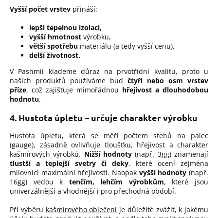
Vyšší počet vrstev
přináší:
lepší tepelnou izolaci,
vyšší hmotnost
výrobku,
větší spotřebu
materiálu (a tedy vyšší cenu),
delší životnost.
V Pashmii klademe důraz na prvotřídní kvalitu, proto u
našich produktů používáme buď
čtyři nebo osm vrstev
příze
, což zajišťuje mimořádnou
hřejivost a dlouhodobou
hodnotu
.
4. Hustota úpletu – určuje charakter výrobku
Hustota úpletu, která se měří počtem stehů na palec
(gauge), zásadně ovlivňuje tloušťku, hřejivost a charakter
kašmírových výrobků.
Nižší hodnoty
(např. 3gg) znamenají
tlustší a teplejší svetry či deky
, které ocení zejména
milovníci maximální hřejivosti. Naopak
vyšší hodnoty
(např.
16gg) vedou k
tenčím, lehčím výrobkům
, které jsou
univerzálnější a vhodnější i pro přechodná období.
Při výběru
kašmírového oblečení
je důležité zvážit, k jakému