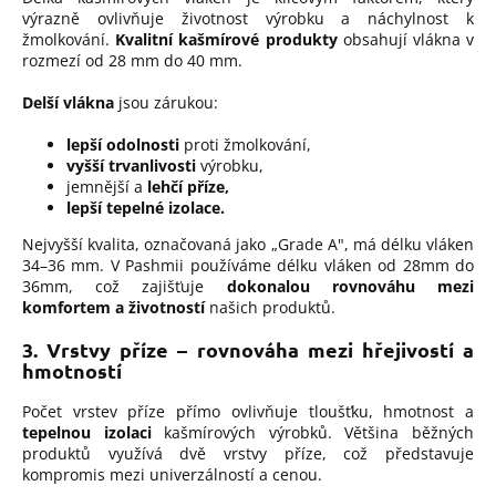
výrazně ovlivňuje životnost výrobku a náchylnost k
žmolkování.
Kvalitní kašmírové produkty
obsahují vlákna v
rozmezí od 28 mm do 40 mm.
Delší vlákna
jsou zárukou:
lepší odolnosti
proti žmolkování,
vyšší trvanlivosti
výrobku,
jemnější a
lehčí příze,
lepší tepelné izolace.
Nejvyšší kvalita, označovaná jako „Grade A", má délku vláken
34–36 mm. V Pashmii používáme délku vláken od 28mm do
36mm, což zajišťuje
dokonalou rovnováhu mezi
komfortem a životností
našich produktů.
3. Vrstvy příze – rovnováha mezi hřejivostí a
hmotností
Počet vrstev příze přímo ovlivňuje tloušťku, hmotnost a
tepelnou izolaci
kašmírových výrobků. Většina běžných
produktů využívá dvě vrstvy příze, což představuje
kompromis mezi univerzálností a cenou.