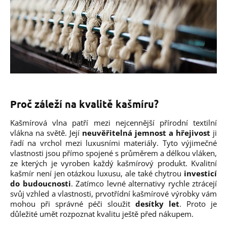
Proč záleží na kvalitě kašmíru?
Kašmírová vlna patří mezi nejcennější přírodní textilní
vlákna na světě. Její
neuvěřitelná jemnost a hřejivost
ji
řadí na vrchol mezi luxusními materiály. Tyto výjimečné
vlastnosti jsou přímo spojené s průměrem a délkou vláken,
ze kterých je vyroben každý kašmírový produkt.
Kvalitní
kašmír není jen otázkou luxusu, ale také chytrou
investicí
do budoucnosti
. Zatímco levné alternativy rychle ztrácejí
svůj vzhled a vlastnosti, prvotřídní kašmírové výrobky vám
mohou při správné péči sloužit
desítky let
. Proto je
důležité umět rozpoznat kvalitu ještě před nákupem.