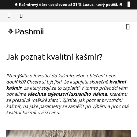
Přejít
🐐 Kašmírový dárek se slevou až 31 % Luxus, který potěší. 🐐
CZK
na
obsah
Náku
koší
Jak poznat kvalitní kašmír?
Přemýšlíte o investici do kašmírového oblečení nebo
doplňků? Chcete si být jistí, že kupujete skutečně
kvalitní
kašmír
, za který stojí za to zaplatit? V tomto průvodci vám
odhalíme
všechna tajemství luxusního vlákna
, kterému
se přezdívá "měkké zlato". Zjistíte, jak poznat prvotřídní
kašmír, na jaké parametry se zaměřit při výběru a proč má
kvalitní kašmír vyšší cenu.