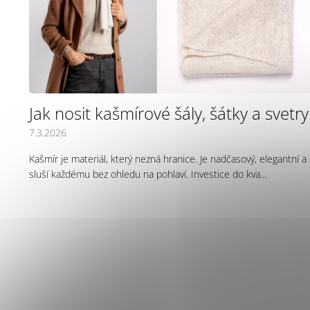
l
á
n
k
ů
Jak nosit kašmírové šály, šátky a svetry
7.3.2026
Kašmír je materiál, který nezná hranice. Je nadčasový, elegantní a
sluší každému bez ohledu na pohlaví. Investice do kva...