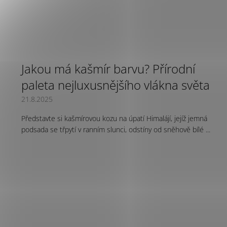
Jakou má kašmír barvu? Přírodní
paleta nejluxusnějšího vlákna světa
21.8.2025
Představte si kašmírovou kozu na úpatí Himalájí, jejíž jemná
podsada se třpytí v ranním slunci, odstíny od sněhově bílé ...