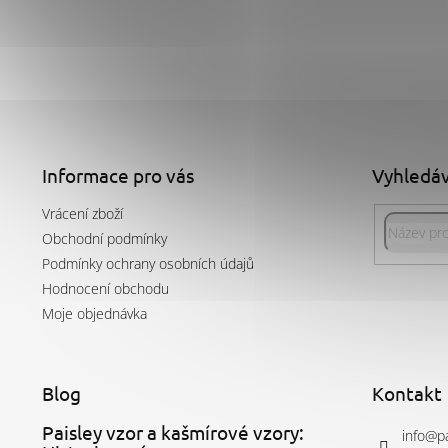
Z
á
p
a
Informace pro vás
Vyhledá
t
Vrácení zboží
í
Obchodní podmínky
Podmínky ochrany osobních údajů
Hodnocení obchodu
Moje objednávka
Blog
Kontakt
Paisley vzor a kašmírové vzory:
info
@
p