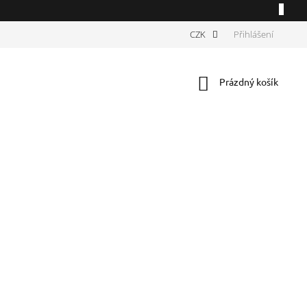
CZK
Přihlášení
Nákupní
Prázdný košík
košík