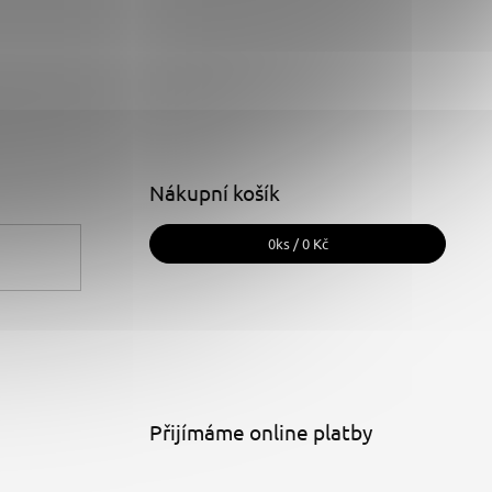
Nákupní košík
0
ks /
0 Kč
Přijímáme online platby