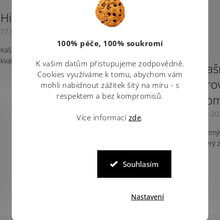
Historie a původ kašmíru
17.4.2025
100% péče, 100% soukromí
Kašmír – už samotné slovo evokuje luxus, jemnost a výjimečnou
kvalitu. Tato vzácná vlna, získávaná z horských koz, patří...
K vašim datům přistupujeme zodpovědně.
Kašm
Cookies využíváme k tomu, abychom vám
Srov
mohli nabídnout zážitek šitý na míru - s
respektem a bez kompromisů.
kom
3.4.20
Více informací
zde
.
Přemýšl
který z
Souhlasím
Nastavení