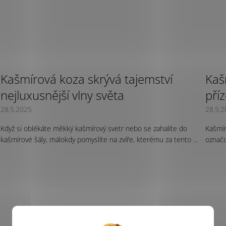
Kašmírová koza skrývá tajemství
Kaš
nejluxusnější vlny světa
pří
28.5.2025
28.5.
Když si oblékáte měkký kašmírový svetr nebo se zahalíte do
Kašmír
kašmírové šály, málokdy pomyslíte na zvíře, kterému za tento ...
označo