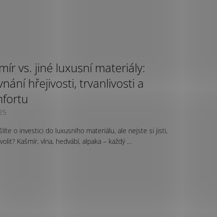
ír vs. jiné luxusní materiály:
nání hřejivosti, trvanlivosti a
fortu
25
íte o investici do luxusního materiálu, ale nejste si jisti,
volit? Kašmír, vlna, hedvábí, alpaka – každý ...