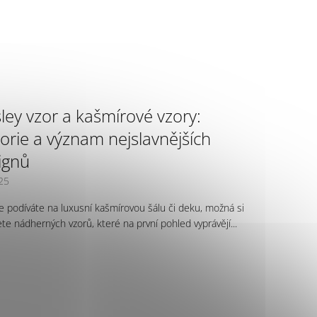
sley vzor a kašmírové vzory:
torie a význam nejslavnějších
ignů
25
e podíváte na luxusní kašmírovou šálu či deku, možná si
te nádherných vzorů, které na první pohled vyprávějí...