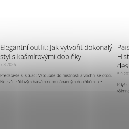
Elegantní outfit: Jak vytvořit dokonalý
Pai
styl s kašmírovými doplňky
His
des
7.3.2026
5.9.20
Představte si situaci: Vstoupíte do místnosti a všichni se otočí.
Ne kvůli křiklavým barvám nebo nápadným doplňkům, ale ...
Když s
všimne