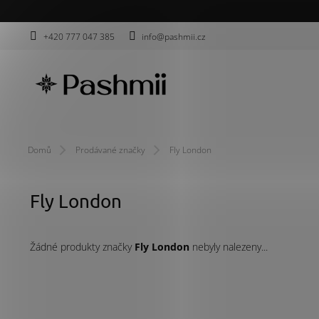
Přejít
na
obsah
+420 777 047 385
info@pashmii.cz
Domů
Prodávané značky
Fly London
Fly London
Žádné produkty značky
Fly London
nebyly nalezeny...