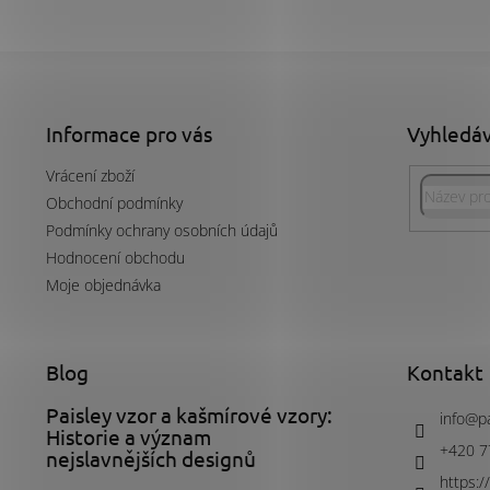
Z
á
p
a
Informace pro vás
Vyhledá
t
Vrácení zboží
í
Obchodní podmínky
Podmínky ochrany osobních údajů
Hodnocení obchodu
Moje objednávka
Blog
Kontakt
Paisley vzor a kašmírové vzory:
info
@
p
Historie a význam
+420 7
nejslavnějších designů
https: