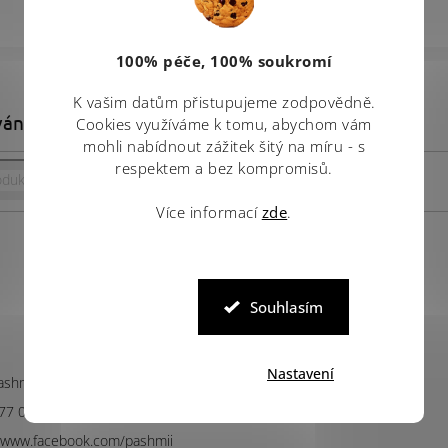
100% péče, 100% soukromí
K vašim datům přistupujeme zodpovědně.
vání
Cookies využíváme k tomu, abychom vám
mohli nabídnout zážitek šitý na míru - s
respektem a bez kompromisů.
Hledat
Více informací
zde
.
Souhlasím
Facebook
Nastavení
ashmii.cz
77 047 385
//www.facebook.com/pashmii