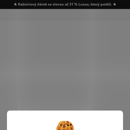
🐐 Kašmírový dárek se slevou až 31 % Luxus, který potěší. 🐐